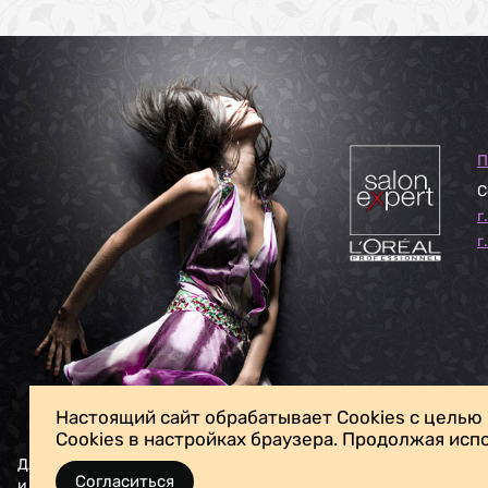
П
С
г
г
Наши
партнёры
Настоящий сайт обрабатывает Cookies с целью
Cookies в настройках браузера. Продолжая исп
Для личных вопросов, жалоб
Согласиться
и предложений обращайтесь