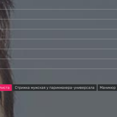
листа
Стрижка мужская у парикмахера-универсала
Маникюр 