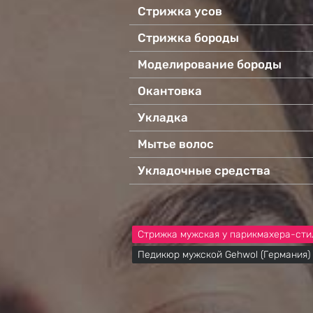
Стрижка усов
Стрижка бороды
Моделирование бороды
Окантовка
Укладка
Мытье волос
Укладочные средства
Стрижка мужская у парикмахера-сти
Педикюр мужской Gehwol (Германия)