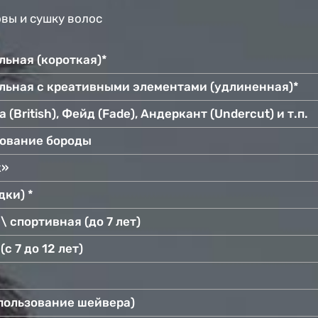
вы и сушку волос
ьная (короткая)*
льная с креативными элементами (удлиненная)*
British), Фейд (Fade), Андеркант (Undercut) и т.п.
ование бороды
к»
дки) *
 спортивная (до 7 лет)
с 7 до 12 лет)
спользование шейвера)