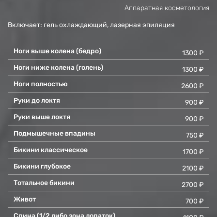
Аппаратная косметология
Включает: гель охлаждающий, лазерная эпиляция
Ноги выше колена (бедро)
1300 ₽
Ноги ниже колена (голень)
1300 ₽
Ноги полностью
2600 ₽
Руки до локтя
900 ₽
Руки выше локтя
900 ₽
Подмышечные впадины
750 ₽
Бикини классическое
1700 ₽
Бикини глубокое
2100 ₽
Тотальное бикини
2700 ₽
Живот
700 ₽
Спина (1/2 либо зона лопаток)