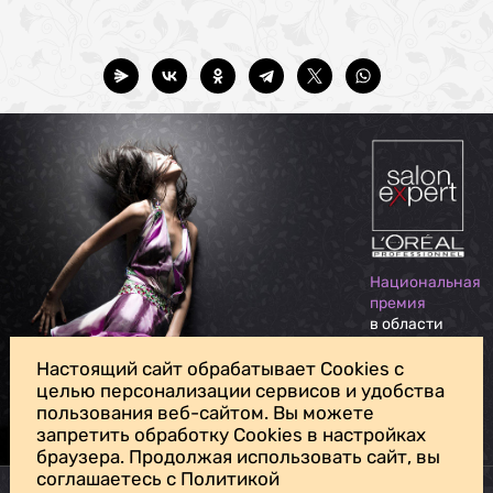
Национальная
премия
в области
индустрии
красоты
Настоящий сайт обрабатывает Cookies с
целью персонализации сервисов и удобства
пользования веб-сайтом. Вы можете
Для личных вопросов, жалоб и предложений обращайтесь на
запретить обработку Cookies в настройках
нашу
почту доверия
браузера. Продолжая использовать сайт, вы
соглашаетесь с Политикой
Политика конфиденциальности