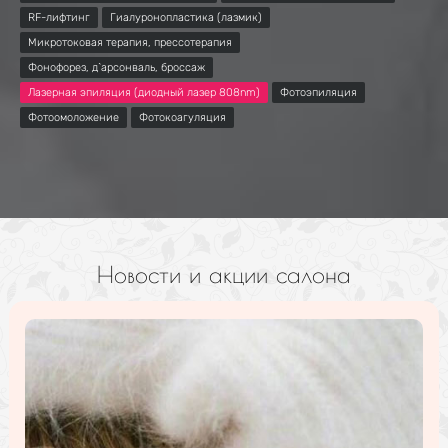
RF-лифтинг
Гиалуронопластика (лазмик)
Микротоковая терапия, прессотерапия
Фонофорез, д`арсонваль, броссаж
Лазерная эпиляция (диодный лазер 808nm)
Фотоэпиляция
Фотоомоложение
Фотокоагуляция
Новости и акции салона