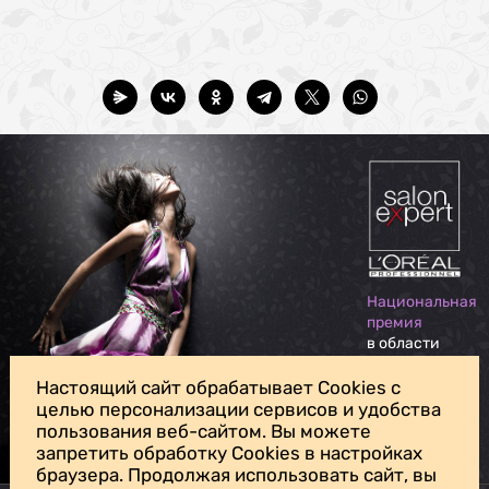
Национальная
премия
в области
индустрии
красоты
Настоящий сайт обрабатывает Cookies с
целью персонализации сервисов и удобства
пользования веб-сайтом. Вы можете
Для личных вопросов, жалоб и предложений обращайтесь на
запретить обработку Cookies в настройках
нашу
почту доверия
браузера. Продолжая использовать сайт, вы