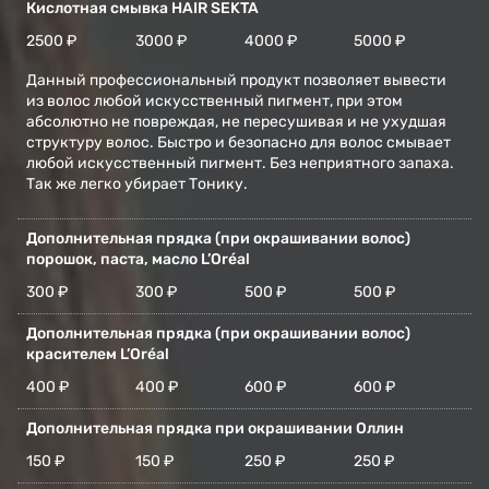
Кислотная смывка HAIR SEKTA
2500 ₽
3000 ₽
4000 ₽
5000 ₽
Данный профессиональный продукт позволяет вывести
из волос любой искусственный пигмент, при этом
абсолютно не повреждая, не пересушивая и не ухудшая
структуру волос. Быстро и безопасно для волос смывает
любой искусственный пигмент. Без неприятного запаха.
Так же легко убирает Тонику.
Дополнительная прядка (при окрашивании волос)
порошок, паста, масло L’Oréal
300 ₽
300 ₽
500 ₽
500 ₽
Дополнительная прядка (при окрашивании волос)
красителем L’Oréal
400 ₽
400 ₽
600 ₽
600 ₽
Дополнительная прядка при окрашивании Оллин
150 ₽
150 ₽
250 ₽
250 ₽