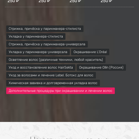
250 ₽
250 ₽
250 ₽
250 ₽
Стрижка, причёска у парикмахера-стилиста
Укладка у парикмахера-стилиста
Стрижка, причёска у парикмахера-универсала
Укладка у парикмахера-универсала
Окрашивание L’Oréal
Осветление волос (различные техники, любой краситель)
Уход и восстановление волос HairSekta
Окрашивание Ollin (Россия)
Уход за волосами и лечение Lebel. Ботокс для волос
Химическая завивка и долговременная укладка волос
Дополнительные процедуры при окрашивании и лечении волос