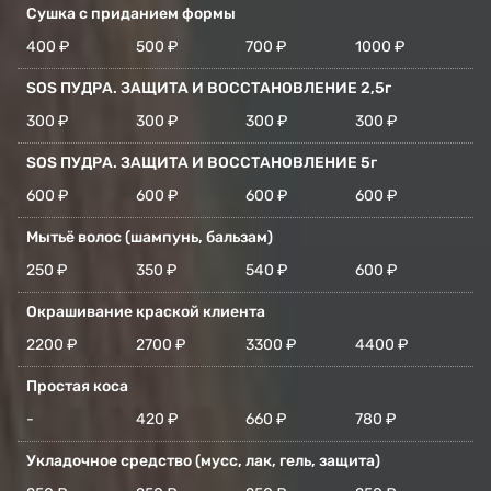
Сушка с приданием формы
400 ₽
500 ₽
700 ₽
1000 ₽
SOS ПУДРА. ЗАЩИТА И ВОССТАНОВЛЕНИЕ 2,5г
300 ₽
300 ₽
300 ₽
300 ₽
SOS ПУДРА. ЗАЩИТА И ВОССТАНОВЛЕНИЕ 5г
600 ₽
600 ₽
600 ₽
600 ₽
Мытьё волос (шампунь, бальзам)
250 ₽
350 ₽
540 ₽
600 ₽
Окрашивание краской клиента
2200 ₽
2700 ₽
3300 ₽
4400 ₽
Простая коса
-
420 ₽
660 ₽
780 ₽
Укладочное средство (мусс, лак, гель, защита)