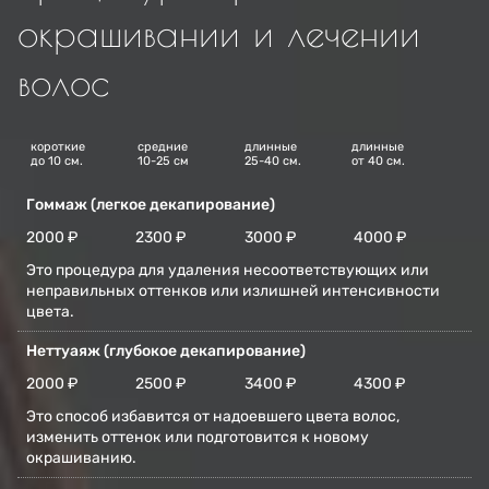
окрашивании и лечении
волос
короткие
средние
длинные
длинные
до 10 см.
10-25 см
25-40 см.
от 40 см.
Гоммаж (легкое декапирование)
2000 ₽
2300 ₽
3000 ₽
4000 ₽
Это процедура для удаления несоответствующих или
неправильных оттенков или излишней интенсивности
цвета.
Неттуаяж (глубокое декапирование)
2000 ₽
2500 ₽
3400 ₽
4300 ₽
Это способ избавится от надоевшего цвета волос,
изменить оттенок или подготовится к новому
окрашиванию.