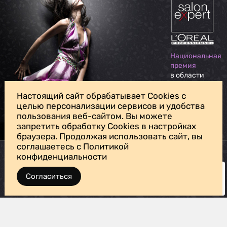
Национальная
премия
в области
индустрии
красоты
Настоящий сайт обрабатывает Cookies с
целью персонализации сервисов и удобства
пользования веб-сайтом. Вы можете
Для личных вопросов, жалоб и предложений обращайтесь на
запретить обработку Cookies в настройках
нашу
почту доверия
браузера. Продолжая использовать сайт, вы
соглашаетесь с Политикой
Политика конфиденциальности
конфиденциальности
Сеть салонов красоты «Анюта»
Задать вопрос
г. Люберцы, Октябрьский пр-т
Согласиться
г. Железнодорожный, ул. Жилгородок
Наши
партнёры
© «Анюта» 2011—2026