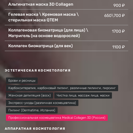
Альгинатная маска 3D Collagen
900 ₽
Гелевая маска \ Кремовая маска \
650\700 ₽
стерильная маска QTEM
Коллагеновая биоматрица (для лица) \
1700 ₽
Матригель (на основе водорослей)
Коллаген биоматрица (для век)
1100 ₽
ЭСТЕТИЧЕСКАЯ КОСМЕТОЛОГИЯ
Брови и ресницы
Карбокситерапия, карбоновый пилинг, различные пилинги, пирсинг
Женская депиляция (воск)
Чистка лица, массаж лица, маски
Экспресс-уходы (различная космецевтика)
Пилинг (Dermatime, Испания)
Профессиональная космецевтика Medical Collagen 3D (Россия)
АППАРАТНАЯ КОСМЕТОЛОГИЯ