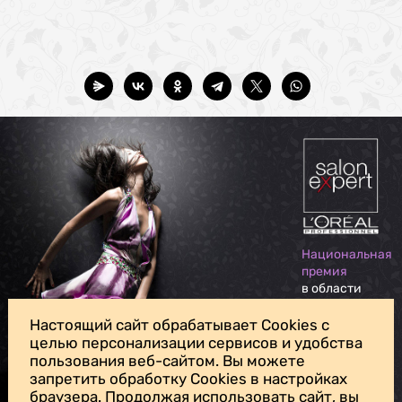
Национальная
премия
в области
индустрии
красоты
Настоящий сайт обрабатывает Cookies с
целью персонализации сервисов и удобства
пользования веб-сайтом. Вы можете
Для личных вопросов, жалоб и предложений обращайтесь на
запретить обработку Cookies в настройках
нашу
почту доверия
браузера. Продолжая использовать сайт, вы