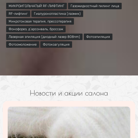
МИКРОИГОЛЬЧАТЫЙ RF-ЛИФТИНГ
Газожидкостный пилинг лица
RF-лифтинг
Гиалуронопластика (лазмик)
Микротоковая терапия, прессотерапия
Фонофорез, д`арсонваль, броссаж
Лазерная эпиляция (диодный лазер 808nm)
Фотоэпиляция
Фотоомоложение
Фотокоагуляция
Новости и акции салона