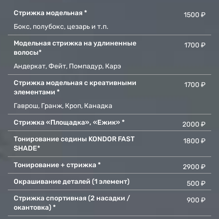
Стрижка модельная *
1500 ₽
Бокс, полубокс, цезарь и т.п.
Модельная стрижка на удлиненные
1700 ₽
волосы*
Андеркат, Фейт, Помпадур, Карэ
Стрижка модельная с креативными
1700 ₽
элементами *
Гаврош, Гранж, Кроп, Канадка
Стрижка «Площадка», «Ежик» *
2000 ₽
Тонирование седины KONDOR FAST
1800 ₽
SHADE*
Тонирование + стрижка *
2900 ₽
Окрашивание деталей (1 элемент)
500 ₽
Стрижка спортивная (2 насадки /
900 ₽
окантовка) *