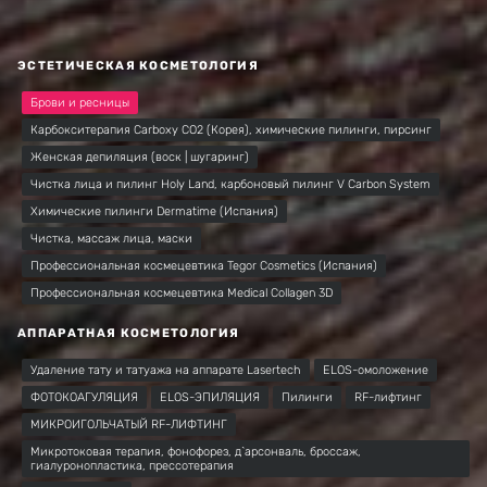
ЭСТЕТИЧЕСКАЯ КОСМЕТОЛОГИЯ
Брови и ресницы
Карбокситерапия Carboxy CO2 (Корея), химические пилинги, пирсинг
Женская депиляция (воск | шугаринг)
Чистка лица и пилинг Holy Land, карбоновый пилинг V Carbon System
Химические пилинги Dermatime (Испания)
Чистка, массаж лица, маски
Профессиональная космецевтика Tegor Cosmetics (Испания)
Профессиональная космецевтика Medical Collagen 3D
АППАРАТНАЯ КОСМЕТОЛОГИЯ
Удаление тату и татуажа на аппарате Lasertech
ELOS-омоложение
ФОТОКОАГУЛЯЦИЯ
ELOS-ЭПИЛЯЦИЯ
Пилинги
RF-лифтинг
МИКРОИГОЛЬЧАТЫЙ RF-ЛИФТИНГ
Микротоковая терапия, фонофорез, д`арсонваль, броссаж,
гиалуронопластика, прессотерапия