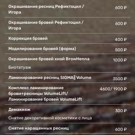
Окрашивание ресниц Рефиктоцил /
600 ₽
Игора
Окрашивание бровей Рефиктоцил /
600 ₽
Игора
Коррекция бровей
400 ₽
Моделирование бровей (форма)
500 ₽
Окрашивание бровей хной BrowHenna
1000 ₽
Биотатуаж
Ламинирование ресниц SIGMA|| Volume
3500 ₽
Комплекс ламинирование
4600/ 1900 ₽
брови+ресницы VolumeLift/
Ламинирование бровей VolumeLift
Демакияж
300 ₽
Снятие декоративной косметики с лица
Снятие наращенных ресниц
600 ₽