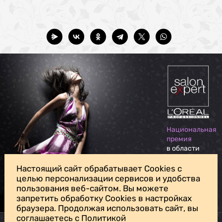
Национальная
премия
в области
индустрии
красоты
Настоящий сайт обрабатывает Cookies с
целью персонализации сервисов и удобства
пользования веб-сайтом. Вы можете
Для личных вопросов, жалоб и предложений обращайтесь на
запретить обработку Cookies в настройках
нашу
почту доверия
браузера. Продолжая использовать сайт, вы
соглашаетесь с Политикой
Политика конфиденциальности